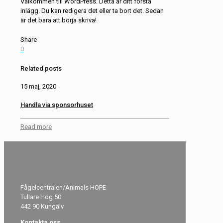
Välkommen till WordPress. Detta är ditt första
inlägg. Du kan redigera det eller ta bort det. Sedan
är det bara att börja skriva!
Share
0
Related posts
15 maj, 2020
Handla via sponsorhuset
Read more
Fågelcentralen/Animals HOPE
Tullare Hög 50
442 90 Kungälv
Kontakta oss