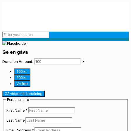
Ge en gåva
Donation Amount:
kr.
100 kr.
500 kr.
Valfritt
Gå vidare till betalning
Personal Info
First Name
*
Last Name
Email Address
*