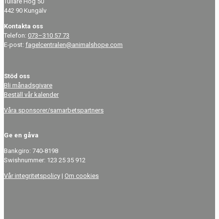
Tullare Hög 50
442 90 Kungälv
Kontakta oss
Telefon:
073–310 57 73
E-post:
fagelcentralen@animalshope.com
Stöd oss
Bli månadsgivare
Beställ vår kalender
Våra sponsorer/samarbetspartners
Ge en gåva
Bankgiro: 740-8198
Swishnummer: 123 25 35 912
Vår integritetspolicy
|
Om cookies