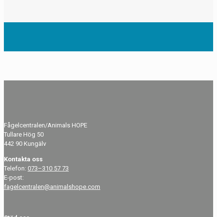
Fågelcentralen/Animals HOPE
Tullare Hög 50
442 90 Kungälv
Kontakta oss
Telefon:
073–310 57 73
E-post:
fagelcentralen@animalshope.com